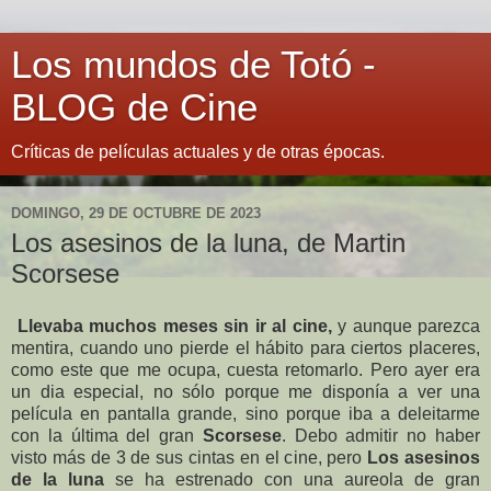
Los mundos de Totó -
BLOG de Cine
Críticas de películas actuales y de otras épocas.
DOMINGO, 29 DE OCTUBRE DE 2023
Los asesinos de la luna, de Martin
Scorsese
Llevaba muchos meses sin ir al cine,
y aunque parezca
mentira, cuando uno pierde el hábito para ciertos placeres,
como este que me ocupa, cuesta retomarlo. Pero ayer era
un dia especial, no sólo porque me disponía a ver una
película en pantalla grande, sino porque iba a deleitarme
con la última del gran
Scorsese
. Debo admitir no haber
visto más de 3 de sus cintas en el cine, pero
Los asesinos
de la luna
se ha estrenado con una aureola de gran