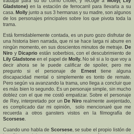
trabajar para su tío como chófer, y recoge a
Molly( Lily
Gladstone)
en la estación de ferrocarril para llevarla a su
casa.
Molly
junto a sus 3 hermanas y su madre, son algunos
de los personajes principales sobre los que pivota toda la
trama.
Está formidablemente contada, es un puro gozo disfrutar de
una historia bien narrada, que ni se hace larga ni aburre en
ningún momento, en sus doscientos minutos de metraje.
De
Niro
y
Dicaprio
están soberbios, con el descubrimiento de
Lily Gladstone
en el papel de
Molly.
No sé si a lo que voy a
decir ahora se le puede calificar de spoiler, pero me
pregunto si el personaje de
Ernest
tiene alguna
discapacidad mental o simplemente es tonto de remate.
Pero según va avanzando la trama, uno llega a concluir que
es más bien lo segundo. Es un personaje simple, sin mucho
doblez con el que me costó empatizar. Sobre el personaje
de Rey, interpretado por un
De Niro
realmente avejentado,
es complicado dar mi opinión, solo mencionaré que me
recuerda a otros gansters vistos en la filmografía de
Scorsese
.
Cuando uno habla de
Scorsese
, se sube el propio listón de