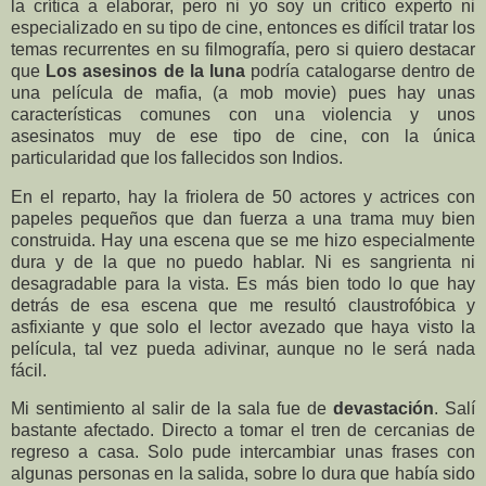
la crítica a elaborar, pero ni yo soy un crítico experto ni
especializado en su tipo de cine, entonces es difícil tratar los
temas recurrentes en su filmografía, pero si quiero destacar
que
Los asesinos de la luna
podría catalogarse dentro de
una película de mafia, (a mob movie) pues hay unas
características comunes con una violencia y unos
asesinatos muy de ese tipo de cine, con la única
particularidad que los fallecidos son Indios.
En el reparto, hay la friolera de 50 actores y actrices con
papeles pequeños que dan fuerza a una trama muy bien
construida. Hay una escena que se me hizo especialmente
dura y de la que no puedo hablar. Ni es sangrienta ni
desagradable para la vista. Es más bien todo lo que hay
detrás de esa escena que me resultó claustrofóbica y
asfixiante y que solo el lector avezado que haya visto la
película, tal vez pueda adivinar, aunque no le será nada
fácil.
Mi sentimiento al salir de la sala fue de
devastación
. Salí
bastante afectado. Directo a tomar el tren de cercanias de
regreso a casa. Solo pude intercambiar unas frases con
algunas personas en la salida, sobre lo dura que había sido