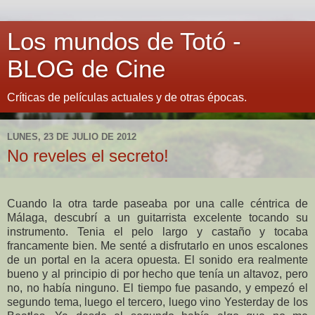
Los mundos de Totó -
BLOG de Cine
Críticas de películas actuales y de otras épocas.
LUNES, 23 DE JULIO DE 2012
No reveles el secreto!
Cuando la otra tarde paseaba por una calle céntrica de
Málaga, descubrí a un guitarrista excelente tocando su
instrumento. Tenia el pelo largo y castaño y tocaba
francamente bien. Me senté a disfrutarlo en unos escalones
de un portal en la acera opuesta. El sonido era realmente
bueno y al principio di por hecho que tenía un altavoz, pero
no, no había ninguno. El tiempo fue pasando, y empezó el
segundo tema, luego el tercero, luego vino Yesterday de los