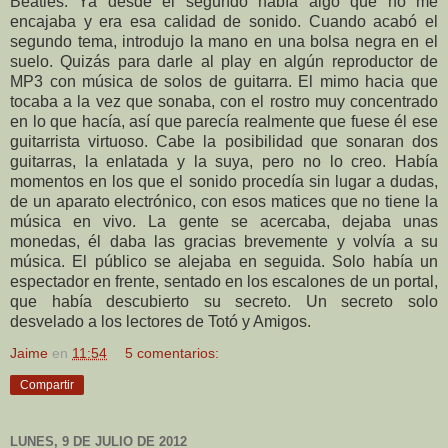
Beatles. Ya desde el segundo había algo que no me
encajaba y era esa calidad de sonido. Cuando acabó el
segundo tema, introdujo la mano en una bolsa negra en el
suelo. Quizás para darle al play en algún reproductor de
MP3 con música de solos de guitarra. El mimo hacia que
tocaba a la vez que sonaba, con el rostro muy concentrado
en lo que hacía, así que parecía realmente que fuese él ese
guitarrista virtuoso. Cabe la posibilidad que sonaran dos
guitarras, la enlatada y la suya, pero no lo creo. Había
momentos en los que el sonido procedía sin lugar a dudas,
de un aparato electrónico, con esos matices que no tiene la
música en vivo. La gente se acercaba, dejaba unas
monedas, él daba las gracias brevemente y volvía a su
música. El público se alejaba en seguida. Solo había un
espectador en frente, sentado en los escalones de un portal,
que había descubierto su secreto. Un secreto solo
desvelado a los lectores de Totó y Amigos.
Jaime
en
11:54
5 comentarios:
Compartir
LUNES, 9 DE JULIO DE 2012