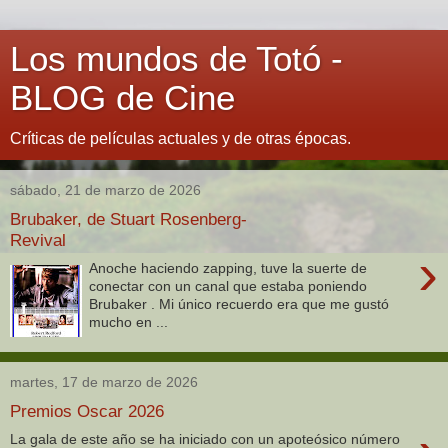
Los mundos de Totó -
BLOG de Cine
Críticas de películas actuales y de otras épocas.
sábado, 21 de marzo de 2026
Brubaker, de Stuart Rosenberg-
Revival
›
Anoche haciendo zapping, tuve la suerte de
conectar con un canal que estaba poniendo
Brubaker . Mi único recuerdo era que me gustó
mucho en ...
martes, 17 de marzo de 2026
Premios Oscar 2026
La gala de este año se ha iniciado con un apoteósico número