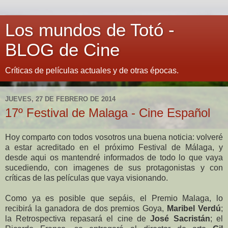
Los mundos de Totó -
BLOG de Cine
Críticas de películas actuales y de otras épocas.
JUEVES, 27 DE FEBRERO DE 2014
17º Festival de Malaga - Cine Español
Hoy comparto con todos vosotros una buena noticia: volveré
a estar acreditado en el próximo Festival de Málaga, y
desde aqui os mantendré informados de todo lo que vaya
sucediendo, con imagenes de sus protagonistas y con
críticas de las películas que vaya visionando.
Como ya es posible que sepáis, el Premio Malaga, lo
recibirá la ganadora de dos premios Goya,
Maribel Verdú
;
la Retrospectiva repasará el cine de
José Sacristán
; el