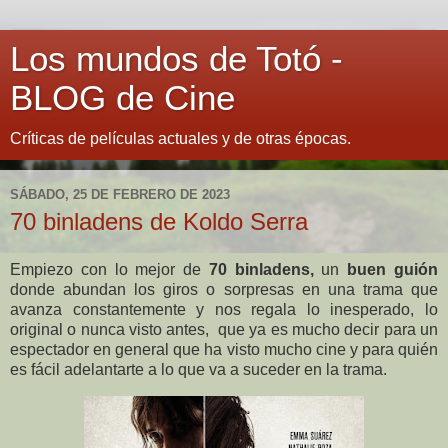
Los mundos de Totó -
BLOG de Cine
Críticas de películas actuales y de otras épocas.
SÁBADO, 25 DE FEBRERO DE 2023
70 binladens de Koldo Serra
Empiezo con lo mejor de
70 binladens,
un
buen guión
donde abundan los giros o sorpresas en una trama que
avanza constantemente y nos regala lo inesperado, lo
original o nunca visto antes, que ya es mucho decir para un
espectador en general que ha visto mucho cine y para quién
es fácil adelantarte a lo que va a suceder en la trama.