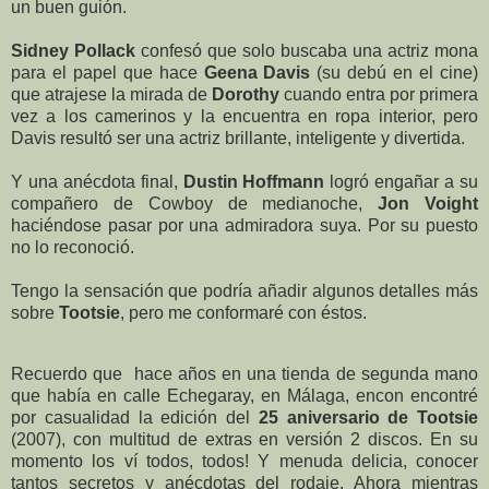
un buen guión.
Sidney Pollack
confesó que solo buscaba una actriz mona
para el papel que hace
Geena Davis
(su debú en el cine)
que atrajese la mirada de
Dorothy
cuando entra por primera
vez a los camerinos y la encuentra en ropa interior, pero
Davis resultó ser una actriz brillante, inteligente y divertida.
Y una anécdota final,
Dustin Hoffmann
logró engañar a su
compañero de Cowboy de medianoche,
Jon Voight
haciéndose pasar por una admiradora suya. Por su puesto
no lo reconoció.
Tengo la sensación que podría añadir algunos detalles más
sobre
Tootsie
, pero me conformaré con éstos.
Recuerdo que hace años en una tienda de segunda mano
que había en calle Echegaray, en Málaga, encon encontré
por casualidad la edición del
25 aniversario de Tootsie
(2007), con multitud de extras en versión 2 discos. En su
momento los ví todos, todos! Y menuda delicia, conocer
tantos secretos y anécdotas del rodaje. Ahora mientras