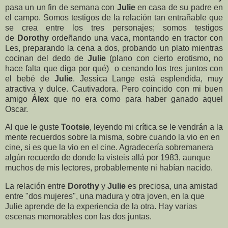
pasa un un fin de semana con
Julie
en casa de su padre en
el campo. Somos testigos de la relación tan entrañable que
se crea entre los tres personajes; somos testigos
de
Dorothy
ordeñando una vaca, montando en tractor con
Les, preparando la cena a dos, probando un plato mientras
cocinan del dedo de
Julie
(plano con cierto erotismo, no
hace falta que diga por qué)
o cenando los tres juntos con
el bebé de
Julie
. Jessica Lange está esplendida, muy
atractiva y dulce. Cautivadora. Pero coincido con mi buen
amigo
Álex
que no era como para haber ganado aquel
Oscar.
Al que le guste
Tootsie
, leyendo mi crítica se le vendrán a la
mente recuerdos sobre la misma, sobre cuando la vio en en
cine, si es que la vio en el cine. Agradecería sobremanera
algún recuerdo de donde la visteis allá por 1983, aunque
muchos de mis lectores, probablemente ni habían nacido.
La relación entre
Dorothy
y
Julie
es preciosa, una amistad
entre "dos mujeres", una madura y otra joven, en la que
Julie aprende de la experiencia de la otra. Hay varias
escenas memorables con las dos juntas.