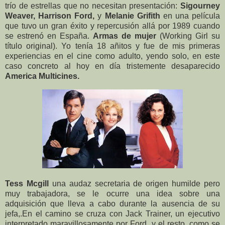
trío de estrellas que no necesitan presentación:
Sigourney
Weaver,
Harrison Ford,
y
Melanie Grifith
en una película
que tuvo un gran éxito y repercusión allá por 1989 cuando
se estrenó en España.
Armas de mujer
(Working Girl su
título original). Yo tenía 18 añitos y fue de mis primeras
experiencias en el cine como adulto, yendo solo, en este
caso concreto al hoy en día tristemente desaparecido
America Multicines.
Tess Mcgill
una audaz secretaria de origen humilde pero
muy trabajadora, se le ocurre una idea sobre una
adquisición que lleva a cabo durante la ausencia de su
jefa,.En el camino se cruza con Jack Trainer, un ejecutivo
interpretado maravillosamente por Ford, y el resto, como se