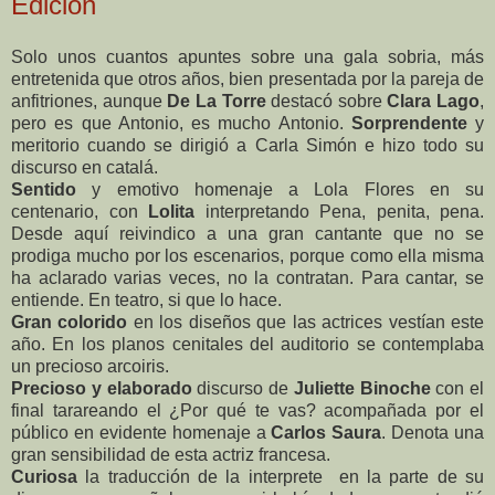
Edición
Solo unos cuantos apuntes sobre una gala sobria, más
entretenida que otros años, bien presentada por la pareja de
anfitriones, aunque
De La Torre
destacó sobre
Clara Lago
,
pero es que Antonio, es mucho Antonio.
Sorprendente
y
meritorio cuando se dirigió a Carla Simón e hizo todo su
discurso en catalá.
Sentido
y emotivo homenaje a Lola Flores en su
centenario, con
Lolita
interpretando Pena, penita, pena.
Desde aquí reivindico a una gran cantante que no se
prodiga mucho por los escenarios, porque como ella misma
ha aclarado varias veces, no la contratan. Para cantar, se
entiende. En teatro, si que lo hace.
Gran colorido
en los diseños que las actrices vestían este
año. En los planos cenitales del auditorio se contemplaba
un precioso arcoiris.
Precioso y elaborado
discurso de
Juliette Binoche
con el
final tarareando el ¿Por qué te vas? acompañada por el
público en evidente homenaje a
Carlos Saura
. Denota una
gran sensibilidad de esta actriz francesa.
Curiosa
la traducción de la interprete en la parte de su