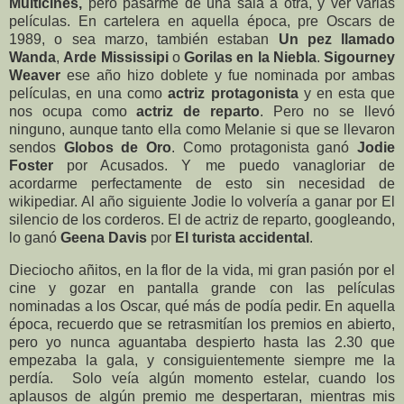
Multicines,
pero pasarme de una sala a otra, y ver varias
películas. En cartelera en aquella época, pre Oscars de
1989, o sea marzo, también estaban
Un pez llamado
Wanda
,
Arde Mississipi
o
Gorilas en la Niebla
.
Sigourney
Weaver
ese año hizo doblete y fue nominada por ambas
películas, en una como
actriz protagonista
y en esta que
nos ocupa como
actriz de reparto
. Pero no se llevó
ninguno, aunque tanto ella como Melanie si que se llevaron
sendos
Globos de Oro
. Como protagonista ganó
Jodie
Foster
por Acusados. Y me puedo vanagloriar de
acordarme perfectamente de esto sin necesidad de
wikipediar. Al año siguiente Jodie lo volvería a ganar por El
silencio de los corderos. El de actriz de reparto, googleando,
lo ganó
Geena Davis
por
El turista accidental
.
Dieciocho añitos, en la flor de la vida, mi gran pasión por el
cine y gozar en pantalla grande con las películas
nominadas a los Oscar, qué más de podía pedir. En aquella
época, recuerdo que se retrasmitían los premios en abierto,
pero yo nunca aguantaba despierto hasta las 2.30 que
empezaba la gala, y consiguientemente siempre me la
perdía. Solo veía algún momento estelar, cuando los
aplausos de algún premio me despertaran, mientras mis