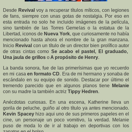
Desde
Revival
voy a recuperar títulos míticos, con legiones
de fans, siempre con unas gotas de nostalgia. Por eso en
esta entrada no solo he incluido imágenes de la película,
sino también de las Torres Gemelas o la estatua de la
Libertad, iconos de
Nueva York
, que curiosamente no había
mencionado hasta ahora el nombre de la gran manzana.
Inicio
Revival
con un título de un director bien prolífico autor
de otras cintas como
Se acabo el pastel, El graduado,
Una jaula de grillos
o
A propósito de Henry
.
La banda sonora, fue de las primerísimas que yo recuerdo
en mi casa
en formato CD
. Era de mi hermano y sonaba de
escándalo en su equipo de sonido. Destacar por último el
tremendo parecido que en algunos planos tiene
Melanie
con su madre la también actriz
Tippy Hedren
.
Anécdotas curiosas. En una escena, Katherine lleva un
gorila de peluche, guiño al otro título ya antes mencionado.
Kevin Spacey
hizo aqui uno de sus primeros papeles en el
cine, un personaje un poco vomitivo, la verdad. Melanie
puso de moda lo de ir al trabajo en deportivas con los
zapatos en el bolso.