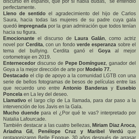
discurso en español, que por si había dudas, se entendió
perfectamente.
Lleno de sentido
el agradecimiento del hijo de Carlos
Saura, hacia todas las mujeres de su padre cuya gala
quedó
impregnada
por la gran admiración que todos tenían
hacia su figura.
Emocionante
el discurso de
Laura Galán
, como actriz
novel por
Cerdita
, con un fondo
verde esperanza
sobre el
tema del bullying. Cerdita ganó el
Goya
al mejor
cortometraje en 2019.
Enternecedor
discurso de
Pepe Domínguez
, ganador del
Goya a la mejor dirección de arte por
Modelo 77.
Destacado
el clip de apoyo a la comunidad LGTB con una
serie de bellos fotogramas de besos de películas entre las
que recuerdo uno entre
Antonio Banderas
y
Eusebio
Poncela
en La ley del deseo.
Llamativo
el largo clip de La llamada, para dar paso a la
intervención de los Javis en la Gala.
Mucho duende
para el ¿Por qué te vas? interpretado por
Natalia Lafourcade.
También destacar a las cuatro bellezas,
Miriam Diaz Aroca,
Ariadna Gil, Penélope Cruz y Maribel Verdú
que
protagonizaron Belle Epoque, 30 años después de arrasar