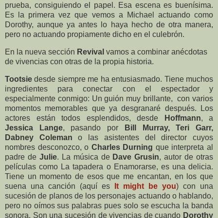
prueba, consiguiendo el papel. Esa escena es buenísima.
Es la primera vez que vemos a Michael actuando como
Dorothy, aunque ya antes lo haya hecho de otra manera,
pero no actuando propiamente dicho en el culebrón.
En la nueva sección
Revival
vamos a combinar anécdotas
de vivencias con otras de la propia historia.
Tootsie
desde siempre me ha entusiasmado. Tiene muchos
ingredientes para conectar con el espectador y
especialmente conmigo: Un guión muy brillante, con varios
momentos memorables que ya desgranaré después. Los
actores están todos esplendidos, desde
Hoffmann
, a
Jessica Lange
, pasando por
Bill Murray, Teri Garr,
Dabney Coleman
o las asistentes del director cuyos
nombres desconozco, o
Charles Durning
que interpreta al
padre de
Julie
. La música de
Dave Grusin
, autor de otras
películas como La tapadera o Enamorarse, es una delicia.
Tiene un momento de esos que me encantan, en los que
suena una canción (aquí es
It might be you
) con una
sucesión de planos de los personajes actuando o hablando,
pero no oímos sus palabras pues solo se escucha la banda
sonora. Son una sucesión de vivencias de cuando
Dorothy