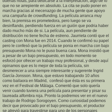
buenas notas, para dedicarse a la interpretación, algo de lo
que no se arrepiente en absoluto. La cita se pudo poner en
marcha gracias al mecenazgo de mucha gente que apoyo
una campaña de crowdfunding. La película arranca muy
bien, la premisa es prometedora, pero luego se va
desinflando, perdiendo fuerza en un guión que podria haber
dado mucho más de si. La película, aun pendiente de
distribución no tiene fecha de estreno. Jaurrieta contó que el
casting con Mona fue en 2014. Cuando le confirmó su papel
pero le confesó que la película se ponia en marcha con bajo
presupuesto Mona no le puso buena cara. Mona insistió que
a pesar de un bajo presupuesto, en todo momento se
esforzó por ofrecer un trabajo muy profesional, y desde aquí
opinamos que es lo mejor de toda la película, sin
desmerecer a una siempre interesante y sugerente Ingrid
García-Jonsson. Mona, que estuvo trabajando 10 años
como bailaora en Madrid, confesó que ésta es su primera
vez en el Festival de Málaga. Comentó que solo quería
venir cuando tuviera una película para presentar y pisar su
laureada alfombra roja. Pronto la podremos ver en el nuevo
trabajo de Rodrigo Sorogoyen. Como curiosidad podemos
decir que provocado por el bajo presupuesto, el productor
se atrevió para travestirse para uno de los personajes