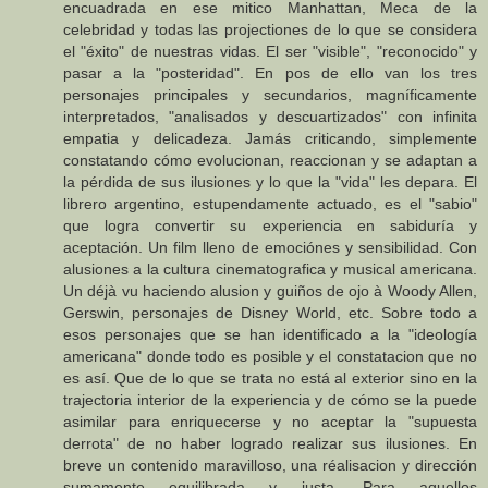
encuadrada en ese mitico Manhattan, Meca de la
celebridad y todas las projectiones de lo que se considera
el "éxito" de nuestras vidas. El ser "visible", "reconocido" y
pasar a la "posteridad". En pos de ello van los tres
personajes principales y secundarios, magníficamente
interpretados, "analisados y descuartizados" con infinita
empatia y delicadeza. Jamás criticando, simplemente
constatando cómo evolucionan, reaccionan y se adaptan a
la pérdida de sus ilusiones y lo que la "vida" les depara. El
librero argentino, estupendamente actuado, es el "sabio"
que logra convertir su experiencia en sabiduría y
aceptación. Un film lleno de emociónes y sensibilidad. Con
alusiones a la cultura cinematografica y musical americana.
Un déjà vu haciendo alusion y guiños de ojo à Woody Allen,
Gerswin, personajes de Disney World, etc. Sobre todo a
esos personajes que se han identificado a la "ideología
americana" donde todo es posible y el constatacion que no
es así. Que de lo que se trata no está al exterior sino en la
trajectoria interior de la experiencia y de cómo se la puede
asimilar para enriquecerse y no aceptar la "supuesta
derrota" de no haber logrado realizar sus ilusiones. En
breve un contenido maravilloso, una réalisacion y dirección
sumamente equilibrada y justa. Para aquellos