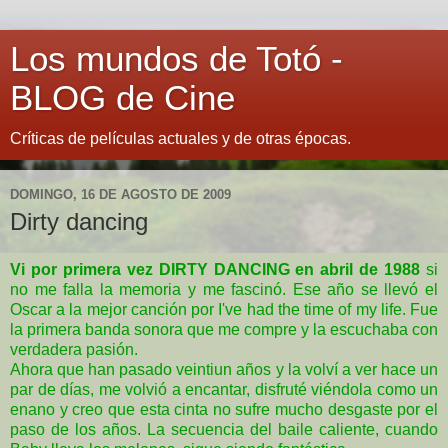
Los mundos de Totó -
BLOG de Cine
Críticas de películas actuales y de otras épocas.
DOMINGO, 16 DE AGOSTO DE 2009
Dirty dancing
Vi por primera vez DIRTY DANCING
en abril de 1988
si
no me falla la memoria y me fascinó. Ese año se llevó el
Oscar a la mejor canción por I've had the time of my life.
Fue
la primera banda sonora que me compre y la escuchaba con
verdadera pasión.
Ahora que han pasado veintiun años y la volví a ver hace un
par de días, me volvió a encantar, disfruté viéndola como un
enano y creo que esta cinta no sufre mucho desgaste por el
paso de los años. La secuencia del baile caliente, cuando