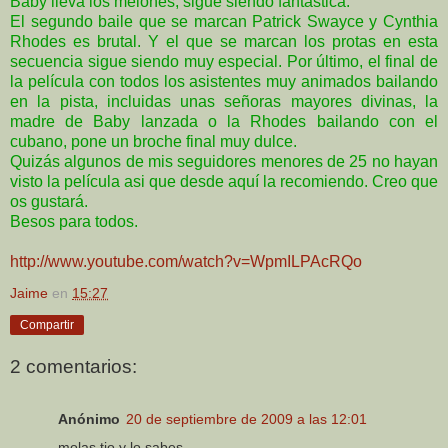
Baby lleva los melones, sigue siendo fantástica.
El segundo baile que se marcan Patrick Swayce y Cynthia
Rhodes es brutal. Y el que se marcan los protas en esta
secuencia sigue siendo muy especial. Por último, el final de
la película con todos los asistentes muy animados bailando
en la pista, incluidas unas señoras mayores divinas, la
madre de Baby lanzada o la Rhodes bailando con el
cubano, pone un broche final muy dulce.
Quizás algunos de mis seguidores menores de 25 no hayan
visto la película asi que desde aquí la recomiendo. Creo que
os gustará.
Besos para todos.
http://www.youtube.com/watch?v=WpmILPAcRQo
Jaime
en
15:27
Compartir
2 comentarios:
Anónimo
20 de septiembre de 2009 a las 12:01
molas tio y lo sabes