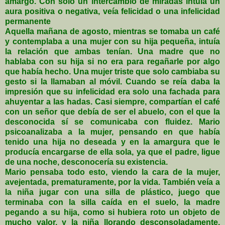
amargo. Con solo un intercambio de miradas intuía un
aura positiva o negativa, veía felicidad o una infelicidad
permanente
Aquella mañana de agosto, mientras se tomaba un café
y contemplaba a una mujer con su hija pequeña, intuía
la relación que ambas tenían. Una madre que no
hablaba con su hija si no era para regañarle por algo
que había hecho. Una mujer triste que solo cambiaba su
gesto si la llamaban al móvil. Cuando se reía daba la
impresión que su infelicidad era solo una fachada para
ahuyentar a las hadas. Casi siempre, compartían el café
con un señor que debía de ser el abuelo, con el que la
desconocida sí se comunicaba con fluidez. Mario
psicoanalizaba a la mujer, pensando en que había
tenido una hija no deseada y en la amargura que le
producía encargarse de ella sola, ya que el padre, ligue
de una noche, desconocería su existencia.
Mario pensaba todo esto, viendo la cara de la mujer,
avejentada, prematuramente, por la vida. También veía a
la niña jugar con una silla de plástico, juego que
terminaba con la silla caída en el suelo, la madre
pegando a su hija, como si hubiera roto un objeto de
mucho valor, y la niña llorando desconsoladamente.